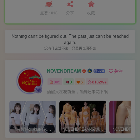
点赞
1013
分享
收藏
Nothing can't be figured out. The past just can't be reached
again.
没有什么过不去，只是再也回不去
NOVENDREAM
关注
805
0
6
8182W+
酒醒只在花前坐，酒醉还来花下眠
时装模特tsukiu内衣广告片+白色短T套装👗4K原片视频
NOVENDREAM-深圳时装周内衣秀现场花絮大长腿模特郭炳琪-李天舒