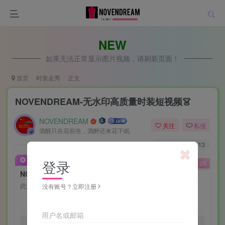
NEW
如果无法正常显示图片视频，请刷新页面！
首页
时装走秀
正文
NOVENDREAM-无水印高质量时装短视频👗
NOVENDREAM
关注
私信
酒醒只在花前坐，酒醉还来花下眠
4W+
1013
付费视频
登录
已售 2128
NOVENDREAM-无水印高质量时装短视频👗
此内容为付费视频，请付费后查看
没有账号？立即注册
会员专属资源
用户名或邮箱
免费
免费
黄金会员
钻石会员