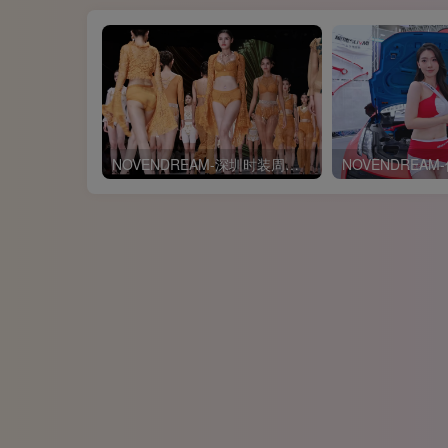
NOVENDREAM-深圳时装周内衣秀现场花絮大长腿模特郭炳琪-李天舒