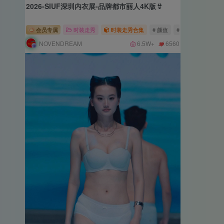
2026-SIUF深圳内衣展-品牌都市丽人4K版👙
会员专属
时装走秀
时装走秀合集
# 颜值
# 长腿
# 高跟
NOVENDREAM
6.5W+
6560