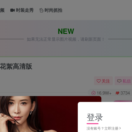
频
时装走秀
时尚抓拍
NEW
如果无法正常显示图片视频，请刷新页面！
花絮高清版
关注
私信
16.9W+
3734
已售 6213
深圳时装周超模走秀内衣设计作品花絮高清版
登录
此内容为免费视频，请登录后查看
没有账号？立即注册