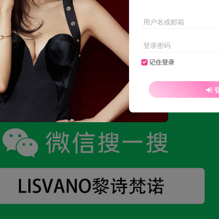
0
MO分
用户名或邮箱
登录密码
登录查看
记住登录
PC解压推荐：BANDIZIP／7zip
安卓：ZArchiver
苹果：解压大师