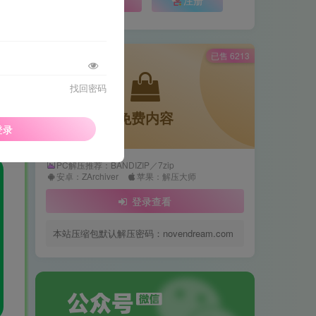
已售 6213
找回密码
免费内容
登录
PC解压推荐：BANDIZIP／7zip
安卓：ZArchiver
苹果：解压大师
登录查看
本站压缩包默认解压密码：novendream.com