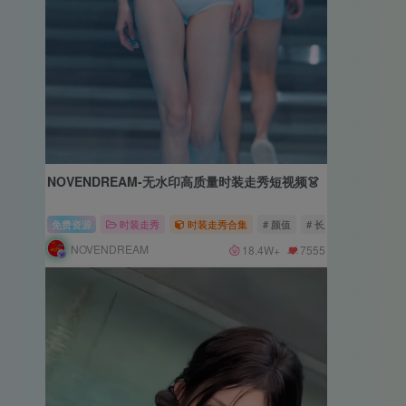
NOVENDREAM-无水印高质量时装走秀短视频👗
免费资源
时装走秀
时装走秀合集
# 颜值
# 长腿
# 肉感
NOVENDREAM
18.4W+
7555