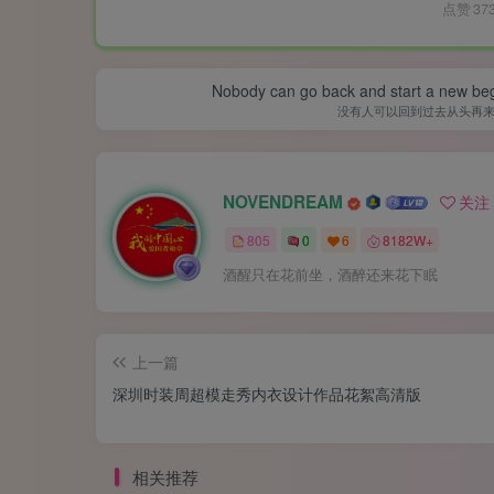
点赞
37
Nobody can go back and start a new beg
没有人可以回到过去从头再
NOVENDREAM
关注
805
0
6
8182W+
酒醒只在花前坐，酒醉还来花下眠
上一篇
深圳时装周超模走秀内衣设计作品花絮高清版
相关推荐