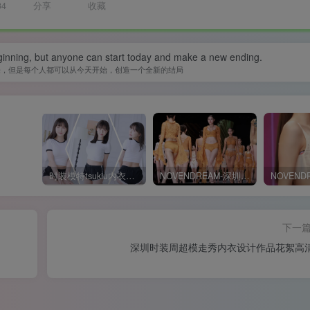
34
分享
收藏
inning, but anyone can start today and make a new ending.
来，但是每个人都可以从今天开始，创造一个全新的结局
时装模特tsukiu内衣广告片+白色短T套装👗4K原片视频
NOVENDREAM-深圳时装周内衣秀现场花絮大长腿模特郭炳琪-李天舒
下一
深圳时装周超模走秀内衣设计作品花絮高