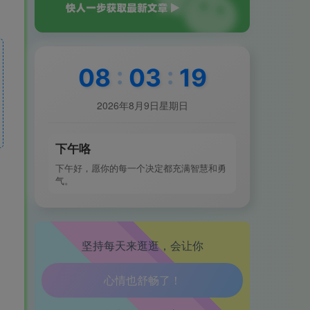
08
:
03
:
21
2026年8月9日星期日
生活也美好了！
心情也舒畅了！
下午咯
下午好，愿你的每一个决定都充满智慧和勇
走路也有劲了！
气。
腿也不痛了！
坚持每天来逛逛，会让你
腰也不酸了！
工作也轻松了！