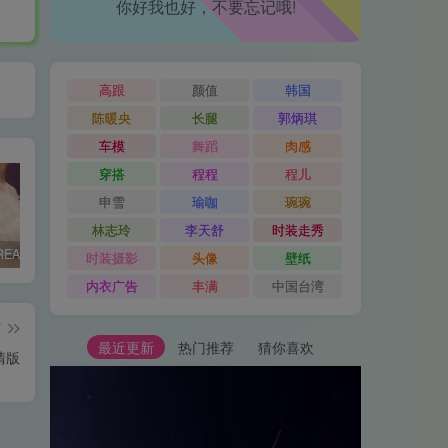
你好我也好，不要忘记哦!
高跟
颜值
韩国
陈暖央
长腿
郭炳琪
车模
舞蹈
肉感
穿搭
程程
程儿
申雪
瑜咖
琬琬
林志玲
李天舒
时装走秀
NOVENDREAM-无水印高质量时装走秀短视频👗
NOVENDREAM-深圳时装周品牌内衣走秀作品👗
NOVENDREAM|4K SIUF🍀深圳品牌内衣设计作品短视频
时装摄影
头像
壁纸
内衣广告
丰满
中国台湾
篇
最近更新
热门推荐
猜你喜欢
清版