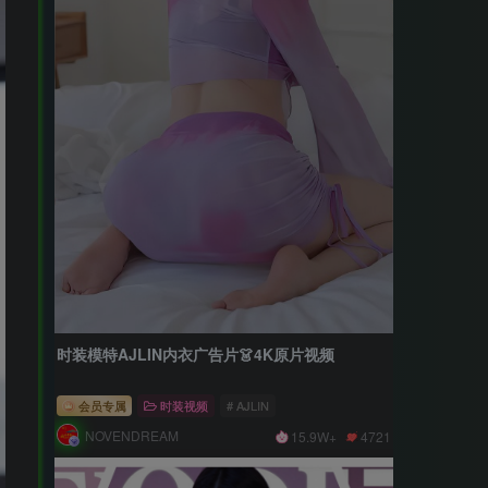
时装模特AJLIN内衣广告片👗4K原片视频
会员专属
时装视频
# AJLIN
NOVENDREAM
15.9W+
4721