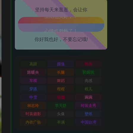
坚持每天来逛逛，会让你
腿也不痛了！
腰也不酸了！
你好我也好，不要忘记哦!
工作也轻松了！
高跟
颜值
韩国
陈暖央
长腿
郭炳琪
车模
舞蹈
肉感
穿搭
程程
程儿
申雪
瑜咖
琬琬
林志玲
李天舒
时装走秀
时装摄影
头像
壁纸
内衣广告
丰满
中国台湾