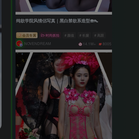
纯欲学院风情侣写真｜黑白禁欲系造型☎️👠
会员专属
时尚抓拍
# 颜值
# 长腿
# 高跟
NOVENDREAM
14.1W+
8005