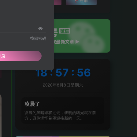
找回密码
登录
18
:
58
:
00
2026年8月8日星期六
生活也美好了！
凌晨了
凌晨的黑暗即将过去，黎明的曙光就在前
心情也舒畅了！
方，愿你满怀希望迎接新的一天。
走路也有劲了！