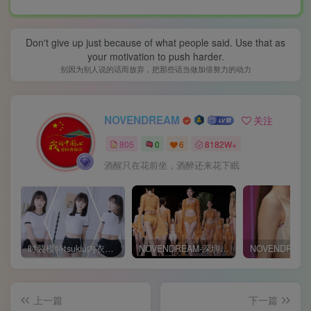
Don't give up just because of what people said. Use that as
your motivation to push harder.
别因为别人说的话而放弃，把那些话当做加倍努力的动力
NOVENDREAM
关注
805
0
6
8182W+
酒醒只在花前坐，酒醉还来花下眠
时装模特tsukiu内衣广告片+白色短T套装👗4K原片视频
NOVENDREAM-深圳时装周内衣秀现场花絮大长腿模特郭炳琪-李天舒
上一篇
下一篇