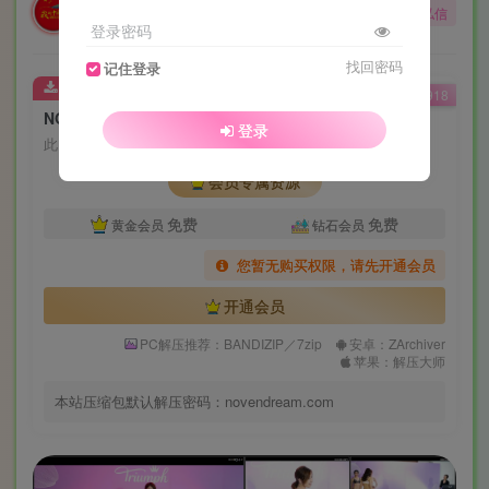
NOVENDREAM
关注
私信
酒醒只在花前坐，酒醉还来花下眠
登录密码
找回密码
记住登录
付费资源
已售 6918
NOVENDREAM-品牌内衣黛安芬发布会花絮4K超清版
登录
此内容为付费资源，请付费后查看
会员专属资源
免费
免费
黄金会员
钻石会员
您暂无购买权限，请先开通会员
开通会员
PC解压推荐：BANDIZIP／7zip
安卓：ZArchiver
苹果：解压大师
本站压缩包默认解压密码：novendream.com