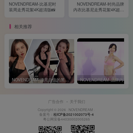
NOVENDREAM-比基尼时
NOVENDREAM-时尚品牌
装周走秀花絮4K超清版📸
内衣比基尼走秀花絮4K超清
版📸
相关推荐
NOVENDRAM-漂亮自信的黑絲襪美女模特
NOVENDREAM
广告合作
关于我们
Copyright © 2026 ·
NOVENDREAM
·
备案号：
桂ICP备2021002073号-4
粤公网安备44030002005265