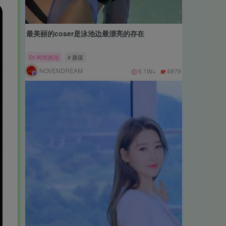
最美丽的coser是泳池边最漂亮的存在
时尚抓拍
# 颜值
NOVENDREAM
6.1W+
4979