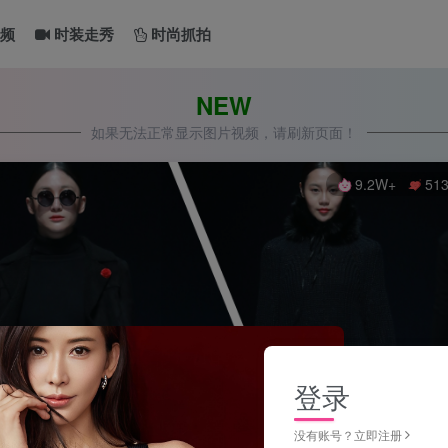
频
时装走秀
时尚抓拍
NEW
如果无法正常显示图片视频，请刷新页面！
9.2W+
51
登录
没有账号？立即注册