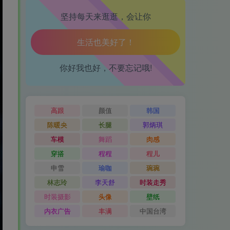
坚持每天来逛逛，会让你
腿也不痛了！
腰也不酸了！
你好我也好，不要忘记哦!
工作也轻松了！
高跟
颜值
韩国
陈暖央
长腿
郭炳琪
车模
舞蹈
肉感
穿搭
程程
程儿
申雪
瑜咖
琬琬
林志玲
李天舒
时装走秀
时装摄影
头像
壁纸
内衣广告
丰满
中国台湾