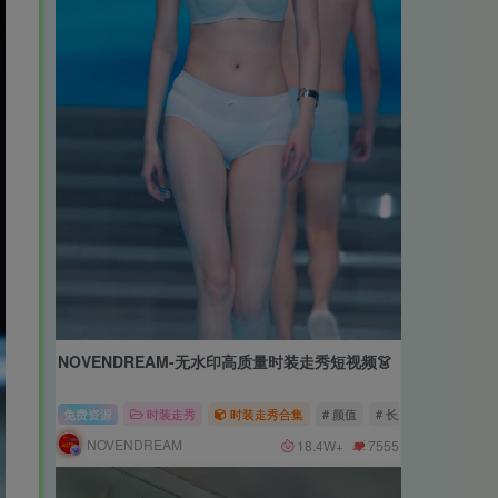
NOVENDREAM-无水印高质量时装走秀短视频👗
免费资源
时装走秀
时装走秀合集
# 颜值
# 长腿
# 肉感
NOVENDREAM
18.4W+
7555