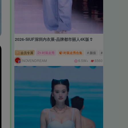
2026-SIUF深圳内衣展-品牌都市丽人4K版👙
会员专属
时装走秀
时装走秀合集
# 颜值
# 长腿
# 高跟
NOVENDREAM
6.5W+
6560